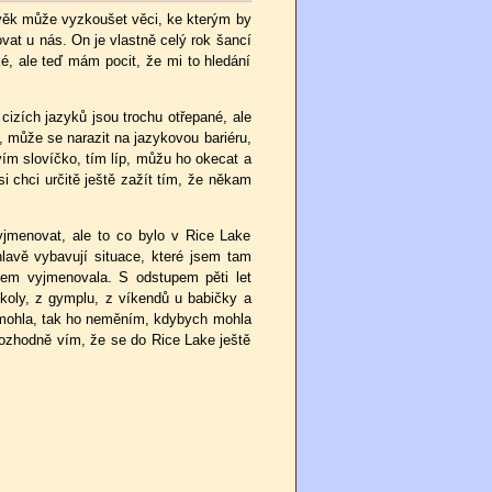
člověk může vyzkoušet věci, ke kterým by
at u nás. On je vlastně celý rok šancí
é, ale teď mám pocit, že mi to hledání
cizích jazyků jsou trochu otřepané, ale
, může se narazit na jazykovou bariéru,
vím slovíčko, tím líp, můžu ho okecat a
i chci určitě ještě zažít tím, že někam
yjmenovat, ale to co bylo v Rice Lake
vě vybavují situace, které jsem tam
sem vyjmenovala. S odstupem pěti let
koly, z gymplu, z víkendů u babičky a
t mohla, tak ho neměním, kdybych mohla
rozhodně vím, že se do Rice Lake ještě