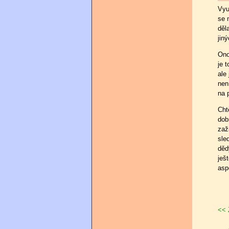
Vyu
se 
děl
jin
Ono
je 
ale
nen
na 
Cht
dob
zaž
sle
děd
ješ
asp
<< 