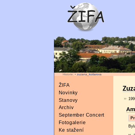
Historie:
•
zuzana_kotlarova
ŽIFA
Zuz
Novinky
199
Stanovy
Archiv
Ame
September Concert
Pr
Fotogalerie
Byl
Ke stažení