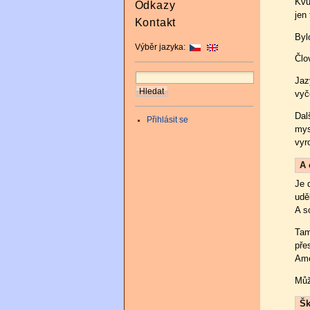
Kvů
Odkazy
jen
Kontakt
Byl
Výběr jazyka:
Člo
Jaz
vyč
Dal
Přihlásit se
mys
vyr
A 
Je 
udě
A s
Tam
pře
Ame
Můž
Šk