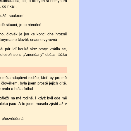
kamarádila, lidi, o kterých si nemyslím
co říkali.
neužší soukromí.
dé situaci, je to náročné.
o, člověk je jen ke konci dne hrozně
kterýma se člověk snadno vyrovná.
j pár lidí kouká skrz prsty: vrátila se,
Profesoři se s „Američany“ občas těžko
.
em měla adoptivní rodiče, kteří by pro mě
m člověkem, byla jsem prostě jejich dítě.
rala a hrála fotbal.
 záleží na mé rodině. I když byli ode mě
leko jsou. A to jsem musela zjistit až v
m přesvědčená.