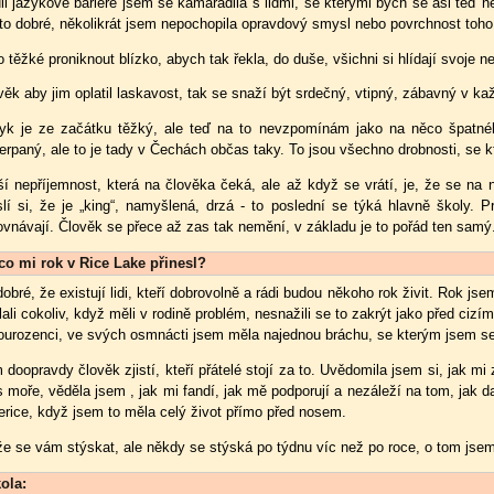
li jazykové bariéře jsem se kamarádila s lidmi, se kterými bych se asi teď ne
 to dobré, několikrát jsem nepochopila opravdový smysl nebo povrchnost toho, 
o těžké proniknout blízko, abych tak řekla, do duše, všichni si hlídají svoje 
věk aby jim oplatil laskavost, tak se snaží být srdečný, vtipný, zábavný v kaž
yk je ze začátku těžký, ale teď na to nevzpomínám jako na něco špatnéh
erpaný, ale to je tady v Čechách občas taky. To jsou všechno drobnosti, se 
ší nepříjemnost, která na člověka čeká, ale až když se vrátí, je, že se na ně
lí si, že je „king“, namyšlená, drzá - to poslední se týká hlavně školy. 
ovnávají. Člověk se přece až zas tak nemění, v základu je to pořád ten samý
co mi rok v Rice Lake přinesl?
dobré, že existují lidi, kteří dobrovolně a rádi budou někoho rok živit. Rok js
lali cokoliv, když měli v rodině problém, nesnažili se to zakrýt jako před cizí
ourozenci, ve svých osmnácti jsem měla najednou bráchu, se kterým jsem se p
 doopravdy člověk zjistí, kteří přátelé stojí za to. Uvědomila jsem si, jak mi
s moře, věděla jsem , jak mi fandí, jak mě podporují a nezáleží na tom, jak da
rice, když jsem to měla celý život přímo před nosem.
e se vám stýskat, ale někdy se stýská po týdnu víc než po roce, o tom jse
ola: