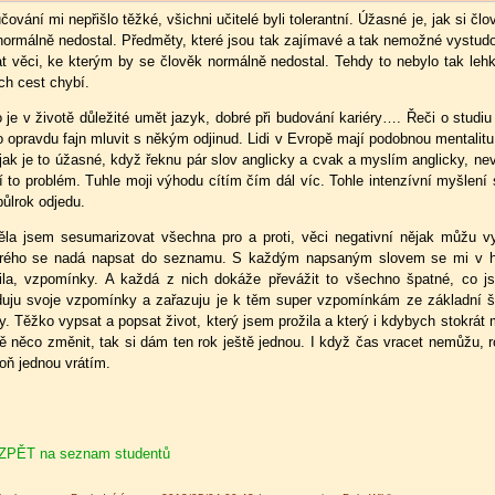
čování mi nepřišlo těžké, všichni učitelé byli tolerantní. Úžasné je, jak si 
normálně nedostal. Předměty, které jsou tak zajímavé a tak nemožné vystudov
at věci, ke kterým by se člověk normálně nedostal. Tehdy to nebylo tak lehk
ých cest chybí.
 je v životě důležité umět jazyk, dobré při budování kariéry…. Řeči o studiu 
to opravdu fajn mluvit s někým odjinud. Lidi v Evropě mají podobnou mentalitu
 jak je to úžasné, když řeknu pár slov anglicky a cvak a myslím anglicky, ne
í to problém. Tuhle moji výhodu cítím čím dál víc. Tohle intenzívní myšlení s
půlrok odjedu.
ěla jsem sesumarizovat všechna pro a proti, věci negativní nějak můžu v
rého se nadá napsat do seznamu. S každým napsaným slovem se mi v hla
ila, vzpomínky. A každá z nich dokáže převážit to všechno špatné, co j
duju svoje vzpomínky a zařazuju je k těm super vzpomínkám ze základní š
y. Těžko vypsat a popsat život, který jsem prožila a který i kdybych stokrá
tě něco změnit, tak si dám ten rok ještě jednou. I když čas vracet nemůžu, 
oň jednou vrátím.
ZPĚT na seznam studentů