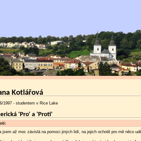
ana Kotlářová
6/1997 - studentem v Rice Lake
rická 'Pro' a 'Proti'
oti:
a jsem až moc závislá na pomoci jiných lidí, na jejich ochotě pro mě něco udě