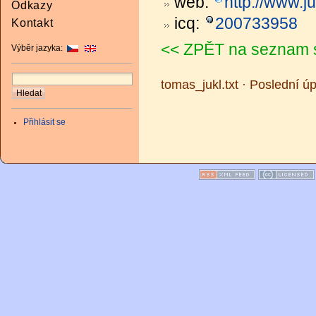
web:
http://www.ju
Odkazy
icq:
200733958
Kontakt
<< ZPĚT na seznam 
Výběr jazyka:
tomas_jukl.txt · Poslední 
Přihlásit se