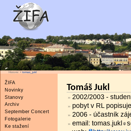
Historie:
•
tomas_jukl
ŽIFA
Tomáš Jukl
Novinky
2002/2003 - studen
Stanovy
Archiv
pobyt v RL popisuj
September Concert
2006 - účastník zá
Fotogalerie
email: tomas.jukl
s
Ke stažení