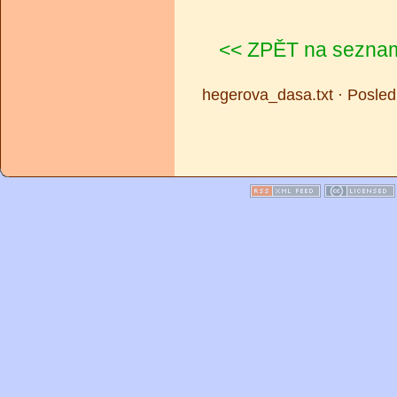
<< ZPĚT na seznam
hegerova_dasa.txt · Posle