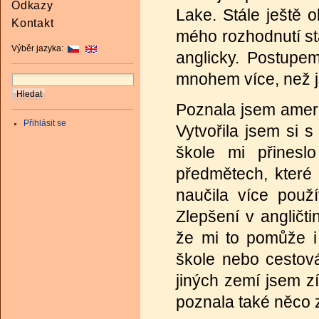
Odkazy
Lake. Stále ještě o
Kontakt
mého rozhodnutí st
Výběr jazyka:
anglicky. Postupem
mnohem více, než 
Poznala jsem americ
Přihlásit se
Vytvořila jsem si s
škole mi přinesl
předmětech, které
naučila více použ
Zlepšení v angličt
že mi to pomůže i 
škole nebo cestová
jiných zemí jsem z
poznala také něco z 