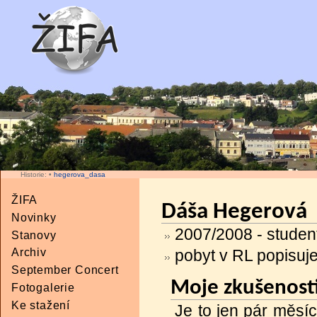
Historie:
•
hegerova_dasa
ŽIFA
Dáša Hegerová
Novinky
2007/2008 - studen
Stanovy
Archiv
pobyt v RL popisuj
September Concert
Moje zkušenost
Fotogalerie
Ke stažení
Je to jen pár měsí