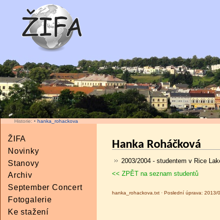
Historie:
•
hanka_rohackova
ŽIFA
Hanka Roháčková
Novinky
2003/2004 - studentem v Rice Lak
Stanovy
<< ZPĚT na seznam studentů
Archiv
September Concert
hanka_rohackova.txt · Poslední úprava: 2013/
Fotogalerie
Ke stažení