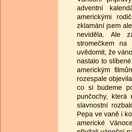
adventní kalen
americkými rod
zklamání jsem al
neviděla. Ale 
stromečkem na s
uvědomit, že váno
nastalo to slíben
americkým filmů
rozespale objevil
co si budeme po
punčochy, která
slavnostní rozba
Pepa ve vaně i ko
americké Vánoce
přivítali vánoční 