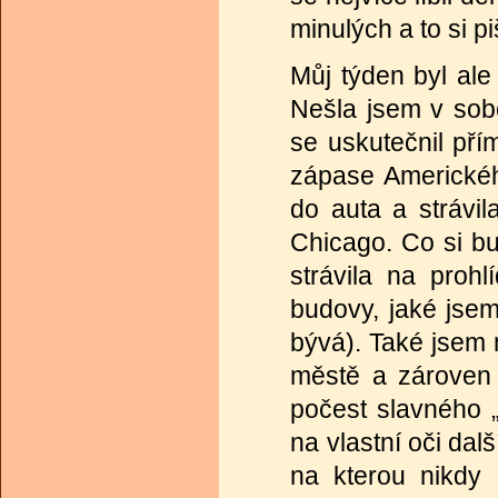
minulých a to si pi
Můj týden byl ale
Nešla jsem v sobo
se uskutečnil pří
zápase Americkéh
do auta a strávi
Chicago. Co si b
strávila na proh
budovy, jaké jsem
bývá). Také jsem 
městě a zároven 
počest slavného „
na vlastní oči dal
na kterou nikdy