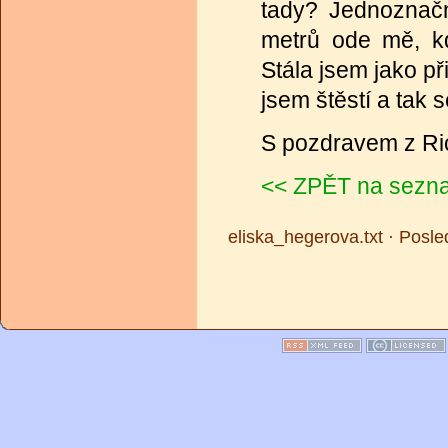
tady? Jednoznačn
metrů ode mě, k
Stála jsem jako p
jsem štěstí a tak
S pozdravem z Ri
<< ZPĚT na sezn
eliska_hegerova.txt · Posl