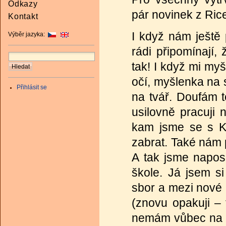
Odkazy
pár novinek z Ric
Kontakt
I když nám ještě
Výběr jazyka:
rádi připomínají,
tak! I když mi my
očí, myšlenka na 
Přihlásit se
na tvář. Doufám t
usilovně pracuji 
kam jsme se s Kr
zabrat. Také nám p
A tak jsme napos
škole. Já jsem s
sbor a mezi nové 
(znovu opakuji – 
nemám vůbec na co