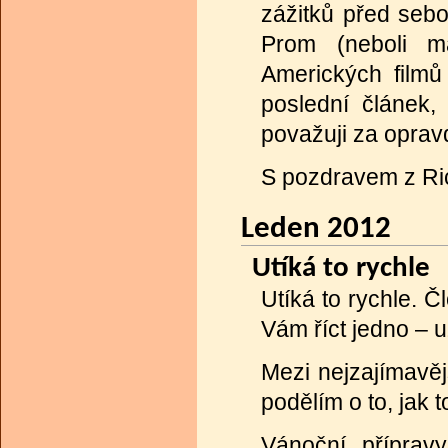
zážitků před sebo
Prom (neboli m
Amerických filmů
poslední článek,
považuji za opra
S pozdravem z Ri
Leden 2012
Utíká to rychle
Utíká to rychle. 
Vám říct jedno – u
Mezi nejzajímavěj
podělím o to, jak 
Vánoční přípravy