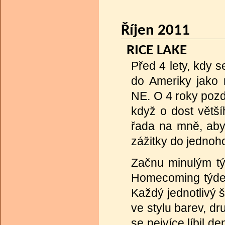
Říjen 2011
RICE LAKE
Před 4 lety, kdy s
do Ameriky jako 
NE. O 4 roky pozd
když o dost větš
řada na mně, aby
zážitky do jednoh
Začnu minulým tý
Homecoming týden,
Každý jednotlivý 
ve stylu barev, d
se nejvíce líbil d