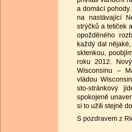
a domácí pohody. 
na nastávající N
strýčků a tetiček 
opožděného rozba
každý dal nějaké, 
sklenkou, poobjí
roku 2012. Nový
Wisconsinu – Ma
vládou Wisconsinu
sto-stránkový jí
spokojeně unavené
si to užili stejně 
S pozdravem z Ri