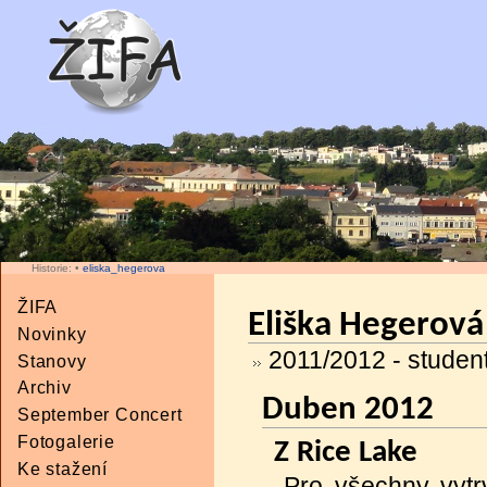
Historie:
•
eliska_hegerova
ŽIFA
Eliška Hegerová
Novinky
2011/2012 - studen
Stanovy
Archiv
Duben 2012
September Concert
Fotogalerie
Z Rice Lake
Ke stažení
Pro všechny vytr